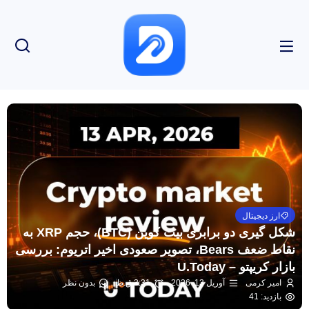
ارز دیجیتال
شکل گیری دو برابری بیت کوین (BTC)، حجم XRP به
نقاط ضعف Bears، تصویر صعودی اخیر اتریوم: بررسی
بازار کریپتو – U.Today
امیر کرمی
آوریل 13, 2026
3:31 ق.ظ
بدون نظر
بازدید: 41