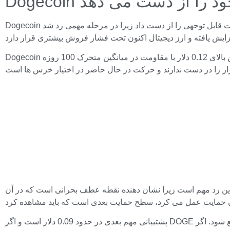
انس خود را از دست می دهد
Dogecoin شانس بازگشت قابل توجهی را از دست داد زیرا در مرحله مهمی رد شد. EMA 100 روزه که به عنوان مقاومت عمل می کرد، به یک مانع غیرقابل عبور برای DOGE تبدیل شد. در نتیجه این رد،
Dogecoin پس از تلاش برای شکستن بالای 0.12 دلار با مقاومت در میانگین متحرک 100 روزه (EMA) مواجه شد. از آن زمان قیمت شروع به کاهش کرد. شکستن این سطح نشان می دهد که گاوها دیگر
ن رد مهم است زیرا نشان دهنده نقطه عطف بحرانی است که در آن DOGE فرصت شکست روند نزولی قبلی خود را داشت. اکنون که EMA 100 روزه رد شده است، Dogecoin در برابر کاهش بیشتر آسیب
پشتیبانی مهم بعدی در حدود 0.09 دلار است و اگر DOGE به زیر این سطح سقوط کند، روند نزولی می تواند تسریع شود. اگر DOGE فرصتی برای بازگشت می خواهد، باید سطح 0.12 دلار را بازیابی کند. در