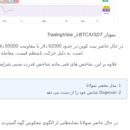
نمودار BTC/USDT از TradingView
است. به دلیل حرکت نامنظم قیمت، معامله گران و سرمایه گذاران باید محتاط باشند زیرا هیچ نشانه روشنی مبنی بر اینکه بیت کوین در غیاب حمایت قوی بالاتر خواهد رفت، وجود ندارد.
علاوه بر این، شاخص های فنی مانند شاخص قدرت نسبی شرایط خنث
مدل مخفی سولانا
Dogecoin شانس خود را از دست می دهد
در حال حاضر سولانا نشانه‌هایی از الگوی معکوس گوه گسترده 