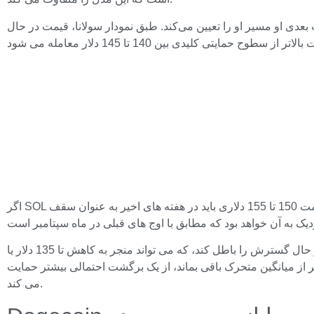
 او مسیر او را تعیین می‌کند. طبق نمودار سولانا، قیمت در حال
اگر SOL بتواند شتاب کافی به دست آورد، الگوی گوه در حال گسترش نشان می‌دهد که یک معکوس ممکن است. به گفته سولانا، منطقه مقاومت 150 تا 155 دلاری باید در هفته های اخیر به عنوان سقف
برای حفظ حرکت صعودی فعلی، سولانا باید حمایت نزولی را در حدود 140 دلار نگه دارد. شکستن این مانع می تواند شکل گیری گوه در حال گسترش را باطل کند، که می تواند منجر به کاهش تا 135 دلار یا
تحرک نمایی 50 روزه است که در حدود 145 دلار قرار دارد. اگر قیمت بالاتر از میانگین متحرک باقی بماند، از یک برگشت احتمالی بیشتر حمایت
می کند.