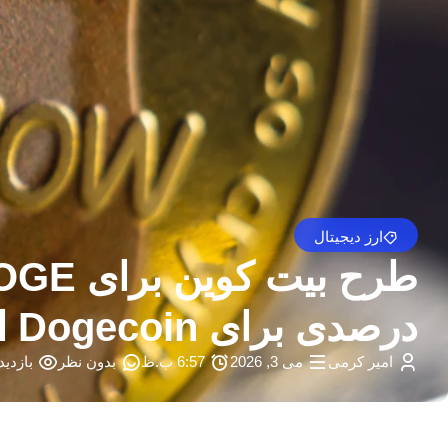
ارز دیجیتال
درصدی برای Dogecoin اشاره می کند – U.Today
امیر کرمی
می 3, 2026
6:57 ب.ظ
بدون نظر
بازدید: 