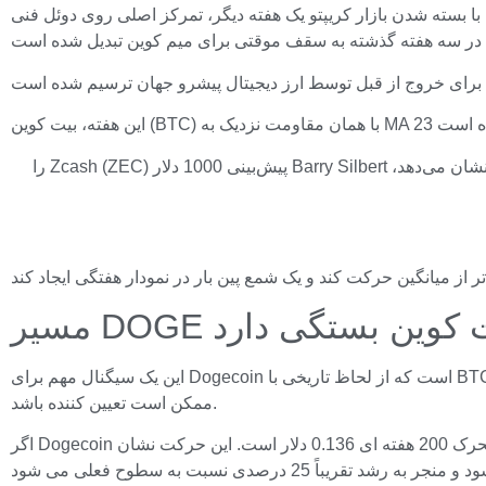
با بسته شدن بازار کریپتو یک هفته دیگر، تمرکز اصلی روی دوئل فنی Dogecoin با قیمت 0.111 دلار است. این آستانه که با میانگین متحرک 23 هفته ای در TradingView نشان داده می شود، پس از افزایش
آدام بک بهترین دفاع در برابر ریسک کوانتومی را تعریف می‌کند، مدیر ارشد فناوری Ripple Emeritus پشتیبانی نادری از XRP Meme Coin نشان می‌دهد، Barry Silbert پیش‌بینی 1000 دلار Zcash (ZEC) را
این یک سیگنال مهم برای Dogecoin است که از لحاظ تاریخی با BTC به عنوان حساس ترین دارایی پروکسی مرتبط بوده است. اگر DOGE سرعت خود را حفظ کند و از رهبر پیروی کند، هفته آینده ماه می
ممکن است تعیین کننده باشد.
اگر Dogecoin بتواند مقاومت 0.111 دلار را به حمایت تبدیل کند، تنظیمات فنی فضا را برای حرکت به سمت یک هدف بلندمدت ایجاد می کند. میانگین متحرک 200 هفته ای 0.136 دلار است. این حرکت نشان