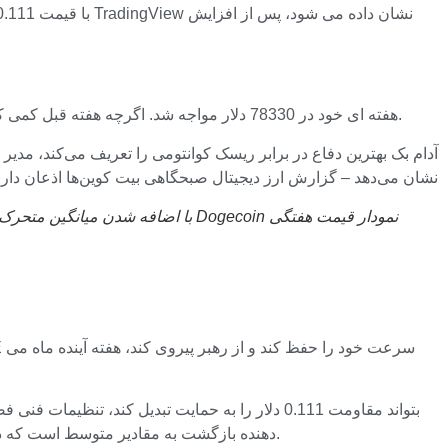
این هفته، بیت کوین (BTC) با همان مقاومت نزدیک به MA 23 هفته ای خود در 78330 دلار مواجه شد. اگرچه هفته قبل کمی کمتر از این سطح بسته شد، اما موازنه قوا در آخر هفته جاری تغییر کرده است.
نشان می‌دهد – گزارش ارز دیجیتال صبحگاهی بیت کوین‌ها اذعان دارن
نمودار قیمت هفتگی Dogecoin با اضافه شدن میانگین متحرک 23 هفته ای (سبز)، منبع:
دهنده بازگشت به مقادیر متوسط ​​است که در امور مالی سنتی از آن به عنوان سناریوی بازگشت میانگین یاد می شود و منجر به رشد تقریباً 25 درصدی نسبت به سطوح فعلی می شود.