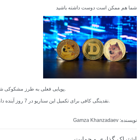
شما هم ممکن است دوست داشته باشید
پویایی فعلی به طرز مشکوکی شبیه به رالی پس از آوریل 2025 است. در آن زمان، پس از رکود محلی در پایان فروردین ماه، اردیبهشت ماه بود که تقاضای معوق محقق شد.
در حال حاضر، بازار Dogecoin در مرحله انتظار است: حرکت BTC قبلاً تأیید شده است و اکنون تنها سؤال این است که آیا DOGE نقدینگی کافی برای تکمیل این سناریو در 7 روز آینده دارد یا خیر.
نویسنده: Gamza Khanzadaev
اشتراک گذاری و حمایت