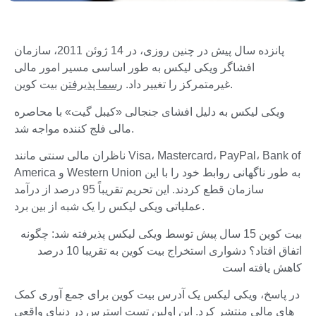
پانزده سال پیش در چنین روزی، در 14 ژوئن 2011، سازمان
افشاگر ویکی لیکس به طور اساسی مسیر امور مالی
بیت کوین.
غیرمتمرکز را تغییر داد.
رسما پذیرفتن
ویکی لیکس به دلیل افشای جنجالی «کیبل گیت» با محاصره
مالی فلج کننده مواجه شد.
ناظران مالی سنتی مانند Visa، Mastercard، PayPal، Bank of
America و Western Union به طور ناگهانی روابط خود را با این
سازمان قطع کردند. این تحریم تقریباً 95 درصد از درآمد
عملیاتی ویکی لیکس را یک شبه از بین برد.
بیت کوین 15 سال پیش توسط ویکی لیکس پذیرفته شد: چگونه
اتفاق افتاد؟ دشواری استخراج بیت کوین به تقریبا 10 درصد
کاهش یافته است
در پاسخ، ویکی لیکس یک آدرس بیت کوین برای جمع آوری کمک
های مالی منتشر کرد. این اولین تست استرس در دنیای واقعی