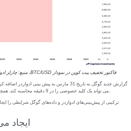
فاکتور تخفیف بیت کوین در نمودار BTC/USD، منبع:
چارلز ادو
گزارش جدید گوگل به تاریخ 31 مارس به پیش 
می تواند یک کلید خصوصی را در 9 دقیقه محاسبه کند. همچنین گزارش شده است که قدرت محاسباتی مورد نیاز اکنون 20 برابر کمتر از پیش بینی شده در سال 2024 است، یعنی تنها 500000 کیوبیت.
Ripple و Standard Chartered یک تک شاخ جد