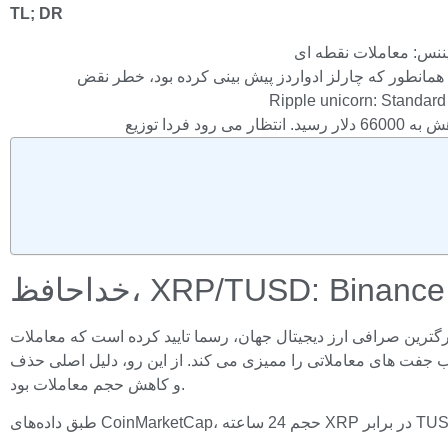
TL; DR
رز دیجیتال جهان، رسما تایید کرده است که معاملات XRP در برابر جفت TUSD در تاریخ 2 آوریل متوقف خواهد شد. طبق اعلام رسمی، این تصمیم بخشی از بررسی برنامه ریزی
ا ممیزی می کند. از این رو، دلیل اصلی حذف XRP در برابر TUSD نقدینگی پایین
و کاهش حجم معاملات بود.