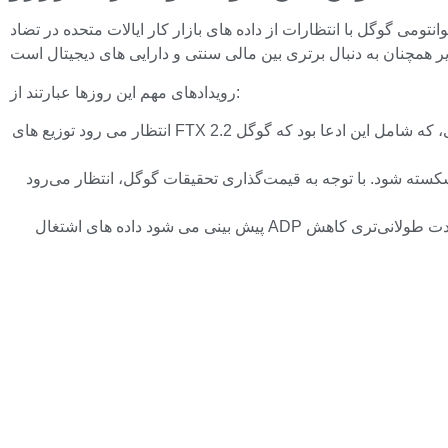
کوانتومی گوگل با انتظارات از داده های بازار کار ایالات متحده در تضاد
رویدادهای مهم این روزها عبارتند از:
انتظار می رود توزیع های FTX 2.2 میلیارد دلار منتشر کند. روایت کوانتومی، که شامل این ادعا بود که گوگل ECDSA را در 9 دقیقه شکست، باعث فروش قابل توجه بیت کوین شد و قیمت آن 3.5 درصد
قاومت یا حمایت در آوریل شکسته شود. با توجه به قیمت‌گذاری تحقیقات گوگل، انتظار می‌رود
پیش بینی می شود داده های اشتغال ADP در روز چهارشنبه 1 آوریل 63000 باشد. عدد بالاتر قدرت اقتصادی را تایید می‌کند و به فدرال رزرو دلیل می‌دهد که نرخ بهره را برای مدت طولانی‌تری کاهش