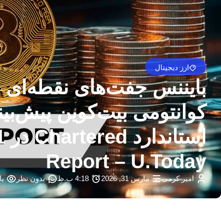
ارز دیجیتال
Report – U.Today
امیر کرمی
مارس 31, 2026
4:18 ب.ظ
بدون نظر
با