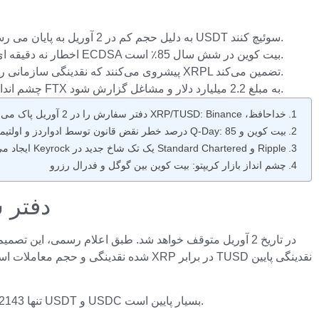
پاکسازی بایننس: معاملات نقطه ای XRP/TUSD به دلیل حجم کم در 2 آوریل به پایان می رسد. کاربران باید در عرض 48 ساعت به جفت USDT سوئیچ کنند.
اخطار نه دقیقه ای: گزارش 31 مارس گوگل 500 هزار کیوبیت پیشرفت را تأیید می کند. همانطور که چارلز ادواردز پیش بینی کرده بود، خطر نقض ECDSA بیت کوین در شش سال 85٪ است.
Ripple unicorn: Standard Chartered و Ripple 1.1 میلیارد دلار سری C را برای Keyrock پیشروی می‌کنند که نقدینگی سازمانی را برای XRPL تضمین می‌کند.
چشم انداز بازار کریپتو: با شروع «فروش کوانتومی»، بیت کوین با 3.5 درصد کاهش به 66000 دلار رسید. انتظار می رود فردا توزیع FTX به مبلغ 2.2 میلیارد دلار و مشاغل گزارش شود.
خداحافظ، XRP/TUSD: Binance دفتر سفارش را در 2 آوریل پاک می کند
بیت کوین و Q-Day: 85 درصد خطر نقض قانون توسط ادواردز و اولتیماتوم 9 دقیقه ای از طرف گوگل
Ripple و Standard Chartered یک تک شاخ جدید در Keyrock ایجاد می کنند
چشم انداز بازار کریپتو: بیت کوین بین گوگل و فدرال رزرو
خداحافظ، : Binance
شده نقدینگی و حجم معاملات است. باین
طبق داده‌های CoinMarketCap، حجم 24 ساعته XRP در برابر TUSD تنها 2143 دلار است که در مقایسه با میلیون‌ها جفت استیبل کوین اصلی مانند USDT و USDC بسیار پایین است.