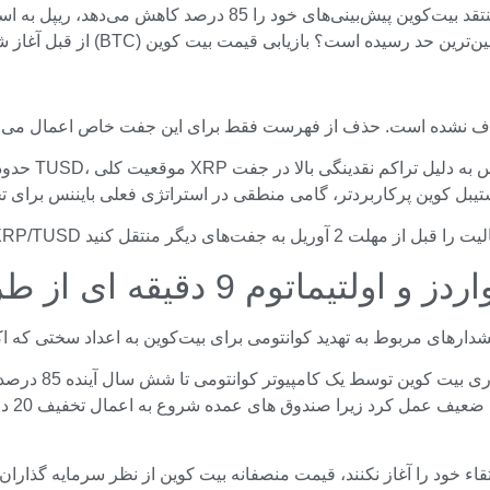
تیماتوم 9 دقیقه ای از طرف گوگل
ادواردز برای ما
کرده 