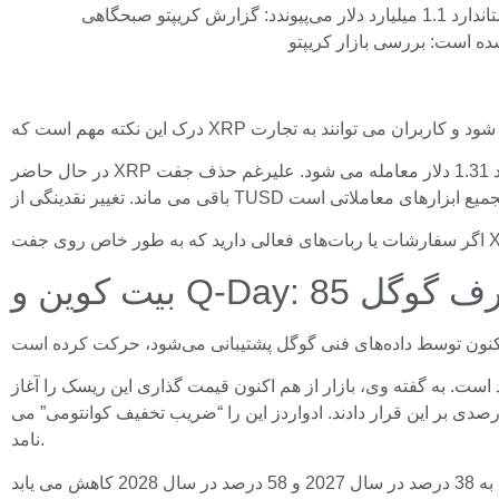
بایننس جفت‌های نقطه‌ای XRP/TUSD را حذف می‌کند، بزرگ‌ترین منتقد بیت‌کوین پیش‌بینی‌های خود را 85 درصد کاهش می‌دهد، ریپل به استاندارد 1.1 میلیارد دلار می‌پیوندد: گزارش کریپتو صبحگاهی
در حال حاضر XRP حدود 1.31 دلار معامله می شود. علیرغم حذف جفت TUSD، موقعیت کلی XRP در بازار بایننس به دلیل تراکم نقدینگی بالا در جفت USDT با حجم روزانه بیش از 131.5 میلیون دلار ثابت
ه‌ها اعلام کرده است که احتمال شکستن رمزنگاری بیت کوین توسط یک کامپیوتر کوانتومی تا شش سال آینده 85 درصد است. به گفته وی، بازار از هم اکنون قیمت گذاری این ریسک را آغاز
است. بیت کوین از پایان سال 2025 تا 2026 پس از نصف شدن ضعیف عمل کرد زیرا صندوق های عمده شروع به اعمال تخفیف 20 درصدی بر این قرار دادند. ادواردز این را “ضریب تخفیف کوانتومی” می
نامد.