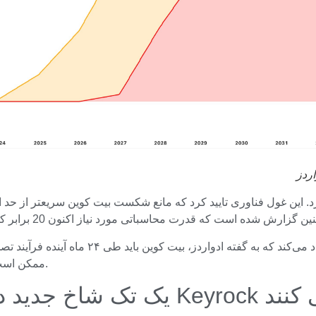
اردز
بینی ادواردز اضافه کرد. این غول فناوری تایید کرد که مانع شکست بیت کوین سری
ترکیبی از پیش‌بینی‌های ادواردز و داده‌های گو
شدن بازار به سال ۲۰۳۲، زمانی که Q-Day ممکن است رخ دهد، کاهش می‌یابد.
ید در Keyrock ایجاد می کنند