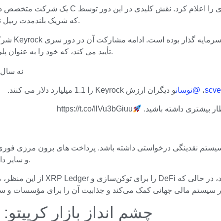
سرمایه گذاری استاندارد Chartered، که شریک بلندمدت ریپل نیز در آن شرکت داشت، داشت.
Keyrock تأیید می کند، که خود را به عنوان پلی بین امور مالی سنتی و بازار ارزهای دیجیتال قرار می دهد.
نه سال بیش از 220 عضو تیم و تع
،
@نوسان
و دیگران ارزش Keyrock را 1.1 میلیارد دلار می کنند.
https://t.co/IlVu3bGiuu
محدود و نقدینگی بالا را برای XRP و سایر دارایی ها در سطح جهانی حفظ کنند.
از این منظر، مشارکت برای دو طر
چشم انداز بازار کریپتو: