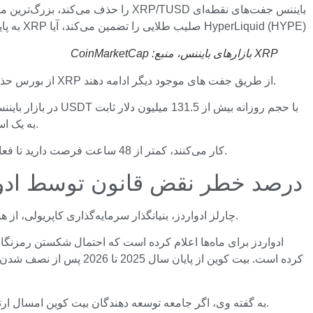
HyperLiquid (HYPE) صلیب طلایی را تضمین می‌کند، آیا XRP به پایین‌ترین حد رسیده است؟ بازیابی قیمت بیت کوین (BTC) از قبل آغاز شده است: بررسی بازار کریپتو
XRP بازارهای بایننس، منبع:
CoinMarketCap
درک این نکته مهم است که XRP از بورس حذف نشده است. حذف از فهرست فقط برای این جفت خاص اعمال می شود و کاربران می توانند به تجارت XRP از طریق جفت های موجود دیگر ادامه دهند.
باقی می ماند. تغییر نقدینگی از TUSD به یک استیبل کوین پرکاربردتر، گامی منطقی در استراتژی فعلی بایننس برای تجمیع ابزارهای معاملاتی است.
اگر سفارشات یا ربات‌های فعالی دارید که به طور خاص روی جفت XRP/TUSD کار می‌کنند، کمتر از 48 ساعت فرصت دارید تا فعالیت را قبل از مهلت 2 آوریل به جفت‌های دیگر منتقل کنید.
بیت کوین و Q-Day: 85 درصد خطر نقض قانون توسط ادواردز و اول
چارلز ادواردز، بنیانگذار سرمایه‌گذاری کاپریولی، از هشدارهای مربوط به تهدید کوانتومی برای بیت‌کوین به اعداد سختی که اکنون توسط داده‌های فنی گوگل پشتیبانی می‌شود، حرکت کرده است.
به گفته وی، اگر جامعه توسعه دهندگان بیت کوین امسال ارتقاء خود را آغاز نکنند، قیمت منصفانه بیت کوین از نظر سرمایه گذاران به 38 درصد در سال 2027 و 58 درصد در سال 2028 کاهش می یابد.