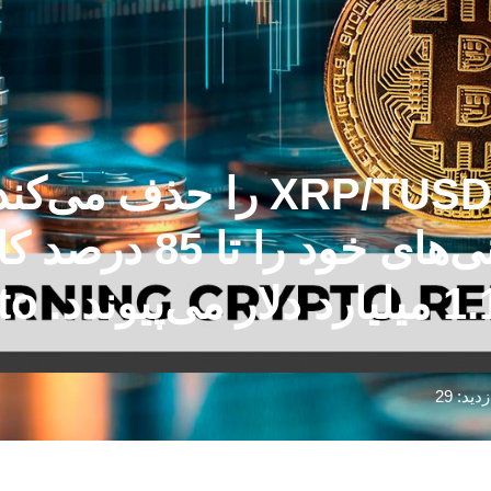
بایننس جفت‌های نقطه‌ای P/TUSD
کوانتومی بیت‌کوین پیش
استاند
زدید: 29