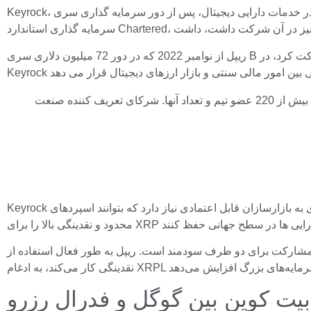
Keyrock، یک شرکت متخصص در خدمات دارایی دیجیتال، پس از دور سرمایه گذاری سری C خود، به طور رسمی ارزش 1.1 میلیارد دلاری را اعلام کرد. نقش کلیدی در این دور توسط SC Ventures، بازوی
ریپل از نوامبر 2022 که در دور 72 میلیون دلاری سری B شرکت کرد، در Keyrock سرمایه گذار بوده است. ادامه مشارکت آن در دور سری C با ارزش 1.1 میلیارد دلار، اعتماد آن را به مدل کسب و کار
داد آنها. شرکای تعریف کننده صنعت
Keyrock می تواند نقش مهمی در تامین نقدینگی محصولات ریپل به ویژه سیستم نقدینگی درخواستی داشته باشد. پرداخت های برون مرزی فوری به بازارسازان قابل اعتمادی نیاز دارد که بتوانند اسپردهای
ف سودمند است. ریپل به طور فعال استفاده از XRP Ledger را برای توکن‌سازی و DeFi ترویج می‌کند، در حالی که Keyrock که با مبادلات غیرمتمرکز و پروتکل‌های
 بیت کوین بین گوگل و فدرال رزرو