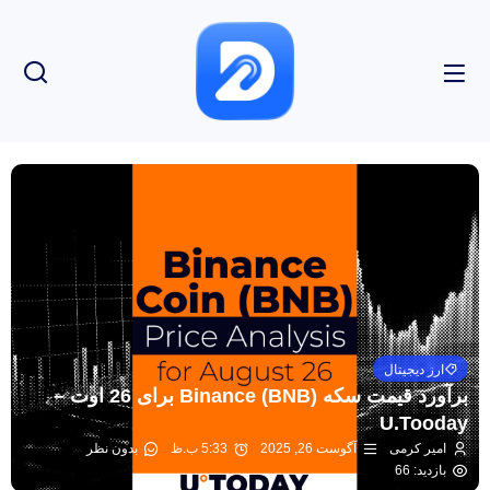
ارز دیجیتال
برآورد قیمت سکه Binance (BNB) برای 26 اوت –
U.Tooday
امیر کرمی
آگوست 26, 2025
5:33 ب.ظ
بدون نظر
بازدید: 66