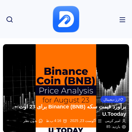
ارز دیجیتال
برآورد قیمت سکه Binance (BNB) برای 23 اوت –
U.Tooday
امیر کرمی
آگوست 23, 2025
4:16 ب.ظ
بدون نظر
بازدید: 85