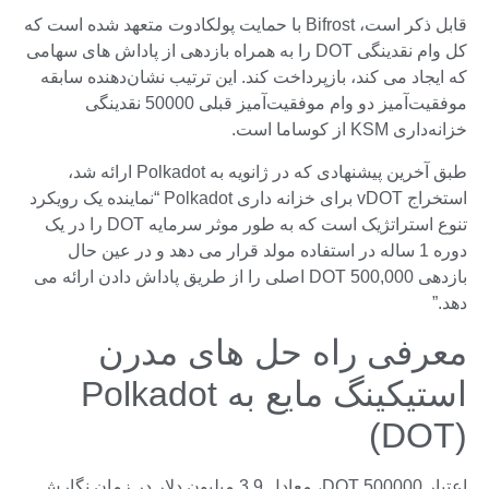
قابل ذکر است، Bifrost با حمایت پولکادوت متعهد شده است که
کل وام نقدینگی DOT را به همراه بازدهی از پاداش های سهامی
که ایجاد می کند، بازپرداخت کند. این ترتیب نشان‌دهنده سابقه
موفقیت‌آمیز دو وام موفقیت‌آمیز قبلی 50000 نقدینگی
خزانه‌داری KSM از کوساما است.
طبق آخرین پیشنهادی که در ژانویه به Polkadot ارائه شد،
استخراج vDOT برای خزانه داری Polkadot “نماینده یک رویکرد
تنوع استراتژیک است که به طور موثر سرمایه DOT ​​را در یک
دوره 1 ساله در استفاده مولد قرار می دهد و در عین حال
بازدهی 500,000 DOT اصلی را از طریق پاداش دادن ارائه می
دهد.”
معرفی راه حل های مدرن
استیکینگ مایع به Polkadot
(DOT)
اعتبار 500000 DOT، معادل 3.9 میلیون دلار در زمان نگارش