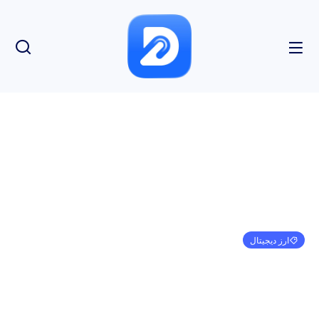
ارز دیجیتال
Bifrost 500,000 DOT از Polkadot (DOT) دریافت
می کند تا مایعات را افزایش دهد
امیر کرمی
فوریه 24, 2024
3:27 ب.ظ
بدون نظر
بازدید: 158