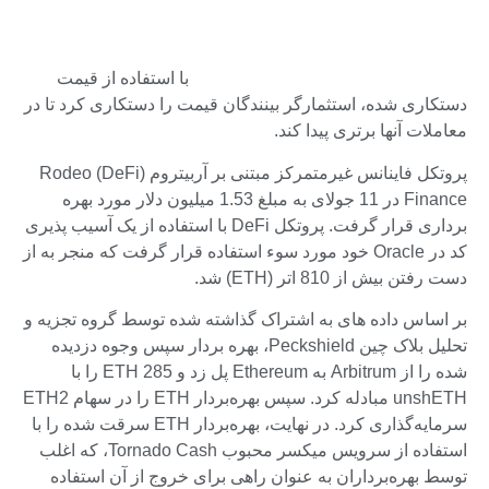
با استفاده از قیمت
دستکاری شده، استثمارگر بینندگان قیمت را دستکاری کرد تا در
معاملات آنها برتری پیدا کند.
پروتکل فاینانس غیرمتمرکز مبتنی بر آربیتروم (DeFi) Rodeo
Finance در 11 جولای به مبلغ 1.53 میلیون دلار مورد بهره
برداری قرار گرفت. پروتکل DeFi با استفاده از یک آسیب پذیری
کد در Oracle خود مورد سوء استفاده قرار گرفت که منجر به از
دست رفتن بیش از 810 اتر (ETH) شد.
بر اساس داده های به اشتراک گذاشته شده توسط گروه تجزیه و
تحلیل بلاک چین Peckshield، بهره بردار سپس وجوه دزدیده
شده را از Arbitrum به Ethereum پل زد و 285 ETH را با
unshETH مبادله کرد. سپس بهره‌بردار ETH را در سهام ETH2
سرمایه‌گذاری کرد. در نهایت، بهره‌بردار ETH سرقت شده را با
استفاده از سرویس میکسر محبوب Tornado Cash، که اغلب
توسط بهره‌برداران به عنوان راهی برای خروج از آن استفاده