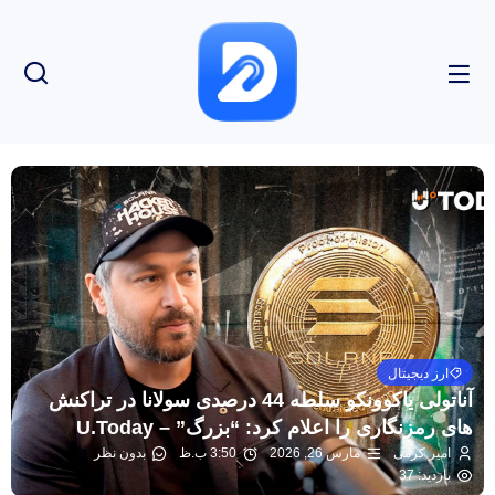
ارز دیجیتال
آناتولی یاکوونکو سلطه 44 درصدی سولانا در تراکنش
های رمزنگاری را اعلام کرد: “بزرگ” – U.Today
امیر کرمی
مارس 26, 2026
3:50 ب.ظ
بدون نظر
بازدید: 37