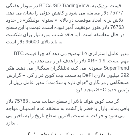
در نمودار هفتگی BTC/USD TradingView، قیمت نزدیک به
75777 دلار معامله می شود و کاهش جزئی را نشان می دهد.
تلاش برای ایجاد موقعیت در بالای «استوای بولینگر» در حدود
76763 دلار هنوز موفقیت آمیز نبوده است. قیمت با این سطح
در حال معاشقه است، اما فاقد شتاب مورد نیاز برای شکست
به باند بالای 96600 دلار است.
مدیر عامل استراتژی Le توضیح می دهد که چرا قیمت BTC
مهم نیست. XRP 1.9 دلار را هدف قرار می دهد زیرا
SuperTrend صعودی می کند، تحلیلگران سیگنال می دهند. هکر
292 میلیون دلاری DeFi به سمت بیت کوین فرار کرد – گزارش
صبحگاهی رمزنگاری “هوای تازه و سلامت”: مدیر عامل ریپل از
رئیس جدید SEC تمجید کرد
اگر بیت کوین نتواند بالاتر از سطح حمایت محلی 75763 دلار
باقی بماند، بازار با خطر بازگشت به منطقه عدم اطمینان مواجه
می شود و حرکت به سمت بالاترین سطح تاریخ را به تاخیر می
اندازد.
نمودار هفتگی قیمت بیت کوین با باندهای بولینگر،