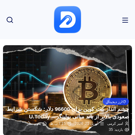
ارز دیجیتال
چشم انداز بیت کوین برای 96600 دلار: شکستن شرایط
صعودی بالاتر از باند میانی بولینگر – U.Today
امیر کرمی
آوریل 21, 2026
7:15 ب.ظ
بدون نظر
بازدید: 35