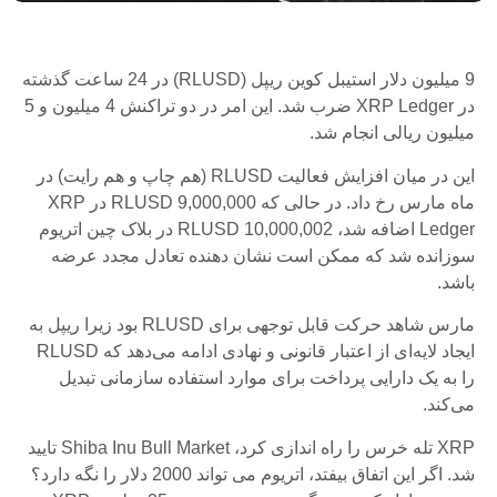
9 میلیون دلار استیبل کوین ریپل (RLUSD) در 24 ساعت گذشته
در XRP Ledger ضرب شد. این امر در دو تراکنش 4 میلیون و 5
میلیون ریالی انجام شد.
این در میان افزایش فعالیت RLUSD (هم چاپ و هم رایت) در
ماه مارس رخ داد. در حالی که 9,000,000 RLUSD در XRP
Ledger اضافه شد، 10,000,002 RLUSD در بلاک چین اتریوم
سوزانده شد که ممکن است نشان دهنده تعادل مجدد عرضه
باشد.
مارس شاهد حرکت قابل توجهی برای RLUSD بود زیرا ریپل به
ایجاد لایه‌ای از اعتبار قانونی و نهادی ادامه می‌دهد که RLUSD
را به یک دارایی پرداخت برای موارد استفاده سازمانی تبدیل
می‌کند.
XRP تله خرس را راه اندازی کرد، Shiba Inu Bull Market تایید
شد. اگر این اتفاق بیفتد، اتریوم می تواند 2000 دلار را نگه دارد؟