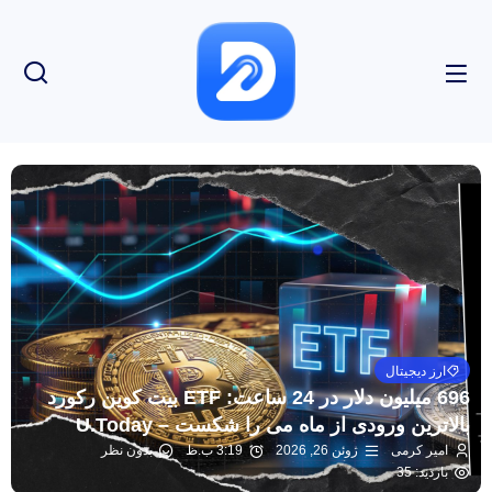
ارز دیجیتال
696 میلیون دلار در 24 ساعت: ETF بیت کوین رکورد
بالاترین ورودی از ماه می را شکست – U.Today
امیر کرمی
ژوئن 26, 2026
3:19 ب.ظ
بدون نظر
بازدید: 35