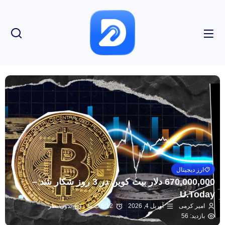
ارز دیجیتال
670,000,000 دلار بیت کوین در 3 روز شکار شد –
U.Today
امیر کرمی
آوریل 4, 2026
6:12 ب.ظ
بدون نظر
بازدید: 56