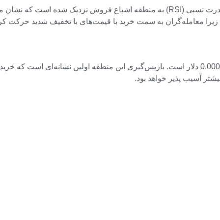
با وجود ضعف، همه چیز به ضررهای بیشتر اشاره نمی کند. شاخص قدرت نسبی (RSI) به من
 زیرا معامله‌گران به سمت خرید با قیمت‌های با تخفیف شدید حرکت کرد
مهمترین سطح برای تماشا، منطقه ای در حدود 0.00001100-0.00001150 دلار است. بازپس‌گیری این منط
بیشتر آسیب پذیر خواهد بود.