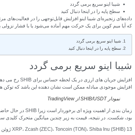
شیبا اینو سریع برمی گردد
سطح پایه را در اینجا دنبال کنید
که آیا میم کوین برای یک حرکت مهم آماده می‌شود یا با فشار نزولی
شیبا اینو سریع برمی گردد
سطح پایه را در اینجا دنبال کنید
شیبا اینو سریع برمی گردد
افزایش جریان ه
افزایش موجودی مبادله ممکن است نشان دهنده این باشد که توکن های
نمودار SHIB/USDT از TradingView
زمان بندی از اهمی
بود، شکست. در نتیجه، قیمت به زیر چندین میانگین متحرک کلیدی سقوط کرد و روند 
XRP، Zcash (ZEC)، Toncoin (TON)، Shiba Inu (SHIB) 13 ژوئن تجزیه و تحلیل قیمت: راه بازیابی ساتوشی به وضوح بالاتر از ماسک در بیت کوین Bull Draper