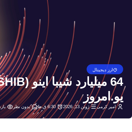
ارز دیجیتال
یو.امروز
امیر کرمی
ژوئن 13, 2026
6:30 ق.ظ
بدون نظر
بازدی