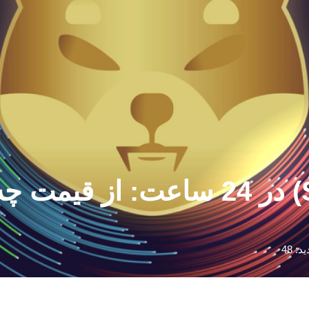
64 میلیارد شیبا اینو (SHIB) در 24 س
د: 48