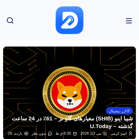
ارز دیجیتال
شیبا اینو (SHIB) معیارهای گاو نر – 61٪ در 24 ساعت
گذشته – U.Today
امیر کرمی
می 23, 2026
6:30 ق.ظ
بدون نظر
بازدید: 28