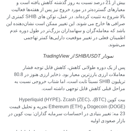
بیش از 21 درصد نسبت به روز گذشته کاهش یافته است و
معیارهای گسترده‌تر در مورد خروج نیز پس از هفته‌ها فعالیت
بالا شروع به تثبیت کرده‌اند. در عمل، توکن های SHIB کمتری از
صرافی ها خارج می شوند. این تغییر ممکن است نشان‌دهنده این
باشد که معامله‌گران و سهامداران بزرگ‌تر در طول دوره عدم
اطمینان فعلی در تغییر موقعیت دارایی‌ها کمتر تهاجمی
می‌شوند.
نمودار SHIB/USDT از TradingView
پس از یک دوره طولانی کاهش، کاهش قابل توجه فشار
معاملات ارزی بارزترین معیار بود. ذخایر ارزی هنوز در 80.8
تریلیون SHIB نسبتاً ثابت است، اما شتاب خروجی نسبت به
مراحل قبلی کاهش قابل توجهی داشته است.
بیت کوین (BTC)، Hyperliquid (HYPE)، Zcash (ZEC)،
Dogecoin (DOGE) و Ethereum (ETH) تجزیه و تحلیل قیمت
23 مه: تغییر بنیادی در احساسات سرمایه گذاران: بیت کوین در
بازار صعودی اولیه