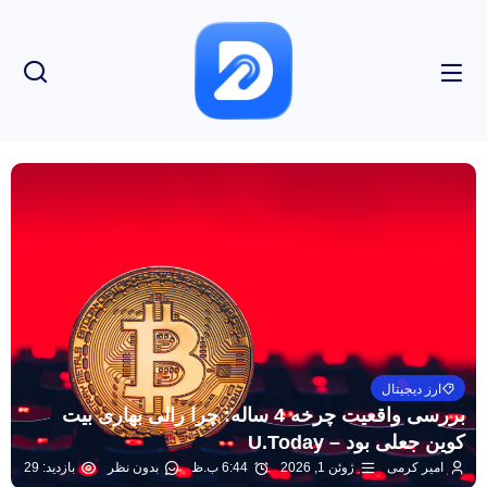
ارز دیجیتال
بررسی واقعیت چرخه 4 ساله: چرا رالی بهاری بیت
کوین جعلی بود – U.Today
امیر کرمی
ژوئن 1, 2026
6:44 ب.ظ
بدون نظر
بازدید: 29