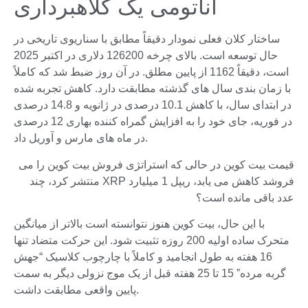
آناتومی یک کلاهبرداری
ساختار کلان فعلی نمودار دقیقاً مطابق با سناریوی تاریخی در
حال توسعه است. بالای چرخه 126200 دلاری در اکتبر 2025
است، دقیقاً 1162 از پایین مطلق. در آن روز ضبط شد که کاملاً
با زمان بندی سال های گذشته مطابقت دارد. کاهش تجربه شده
در ابتدای سال، با کاهش 10.1 درصدی در ژانویه و 14.8 درصدی
در فوریه، جای خود را به افزایش گمراه کننده بهاری 12 درصدی
در ماه های مارس و آوریل داد.
قیمت بیت کوین در حالی که استراتژی فروش بیت کوین را می
فروشد کاهش می یابد، ریپل 1 میلیارد XRP منتشر کرد، چند
عدد باقی مانده است؟
با این حال، بیت کوین هنوز نتوانسته است بالاتر از میانگین
متحرک ساده اولیه 200 روزه تثبیت شود. این حرکت متضاد تنها
16 هفته به طول انجامید و کاملاً با چارچوب کلاسیک “جهش
گربه مرده” 15 تا 25 هفته قبل از یک موج نزولی دیگر به سمت
پایین واقعی مطابقت داشت.