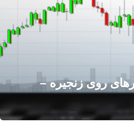
ا چاپ معیارهای روی زنجیره –