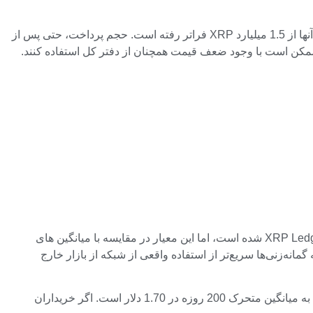
حجم پرداخت ها دومین معیار صعودی است. طی ماه گذشته، چندین افزایش قابل توجه در حجم پرداخت XRP وجود داشته است که یکی از آنها از 1.5 میلیارد XRP فراتر رفته است. حجم پرداخت، حتی پس از
ممکن است با وجود ضعف قیمت همچنان از دفتر کل استفاده کنند.
کاربران فعال سومین شاخص و احتمالا مهمترین آنها هستند. اگرچه فروش اخیر باعث کاهش قابل توجهی در تعداد شرکت کنندگان فعال XRP Ledger شده است، اما این معیار در مقایسه با میانگین های
مانه‌زنی‌ها سریع‌تر از استفاده واقعی از شبکه از بازار خارج
از نظر فنی، XRP باید منطقه پشتیبانی قبلی را در حدود 1.32 دلار به دست آورد تا تغییر روند قابل توجهی تأیید شود. هدف اصلی بعدی نزدیک به میانگین متحرک 200 روزه در 1.70 دلار است. اگر خریداران