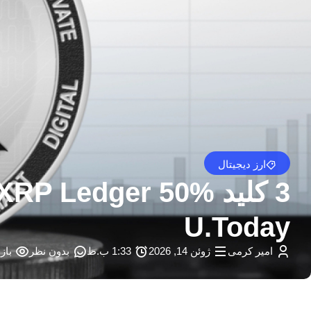
ارز دیجیتال
U.Today
امیر کرمی
ژوئن 14, 2026
1:33 ب.ظ
بدون نظر
بازد