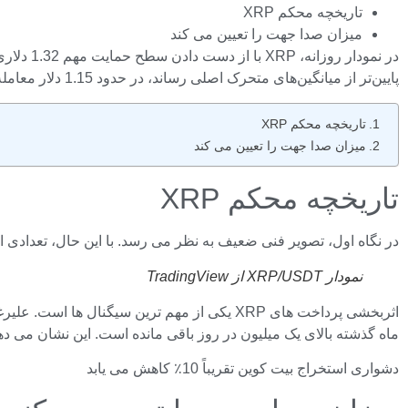
تاریخچه محکم XRP
میزان صدا جهت را تعیین می کند
پایین‌تر از میانگین‌های متحرک اصلی رساند، در حدود 1.15 دلار معامله می‌شود و روند نزولی قوی را تایید می‌کند.
تاریخچه محکم XRP
میزان صدا جهت را تعیین می کند
تاریخچه محکم XRP
در نگاه اول، تصویر فنی ضعیف به نظر می رسد. با این حال، تعدادی از شاخص‌های زنجیره‌ای XRP Ledger به احتمال پایان کاهش فعلی اشاره می‌کنند 
نمودار XRP/USDT از TradingView
اثربخشی پرداخت های XRP یکی از مهم ترین سیگ
ماه گذشته بالای یک میلیون در روز باقی مانده است. این نشان می ده
دشواری استخراج بیت کوین تقریباً 10٪ کاهش می یابد