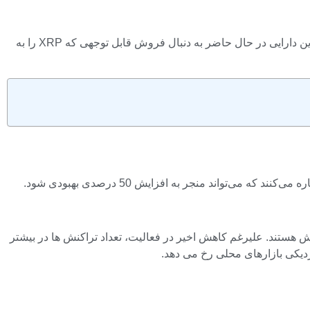
در نمودار روزانه، XRP با از دست دادن سطح حمایت مهم 1.32 دلاری که ماه ها بازار را ثابت نگه داشته بود، دچار سقوط قابل توجهی شد. این دارایی در حال حاضر به دنبال فروش قابل توجهی که XRP را به
حال پردازش هستند. علیرغم کاهش اخیر در فعالیت، تعداد تراکنش ها در بیشتر
زدیکی بازارهای محلی رخ می دهد.