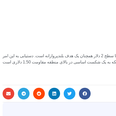
شروع سبز ماه می یک سیگنال معنی دار برای بهبود است، به ویژه با توجه به این که افزایش 2.1 درصدی برابر با کل نتیجه آوریل است، اما سطح 2 دلار همچنان یک هدف بلندپروازانه است. دستیابی به این امر