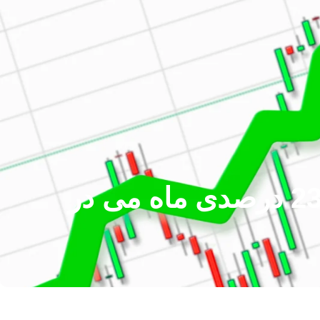
نقشه راه قیمت XRP 2 دلاری: تحلیل میانگین تاریخی 23 درصدی ماه می در