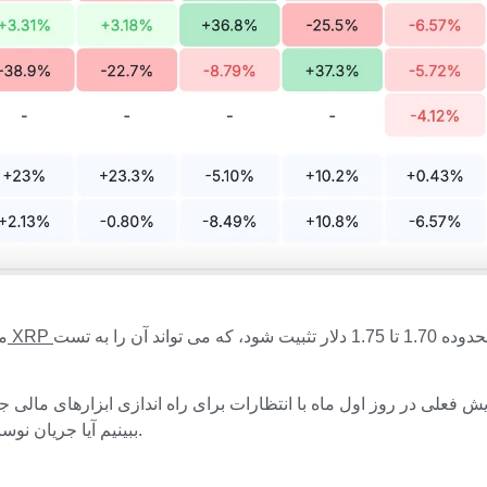
تا ژوئن، قیمت ممکن است در محدوده 1.70 تا 1.75 دلار تثبیت شود، که می تواند آن را به تست
میا
ببینیم آیا جریان نوسانات در این دوره می تواند جهت روند نیمه دوم ماه را تعیین کند یا خیر.