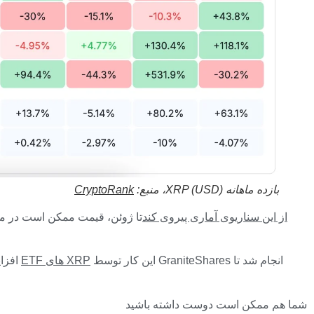
بازده ماهانه XRP (USD)، منبع:
CryptoRank
اگر XRP از این سناریوی آماری پیروی کند
این کار توسط GraniteShares انجام شد تا
ETF های XRP
افزایش فعلی در روز اول ماه با انتظارات برای راه اندازی ابزارهای مالی جدید همزمان است. تمرکز اصلی بر روی تاریخ ثبت اهرمی 7 می است
شما هم ممکن است دوست داشته باشید