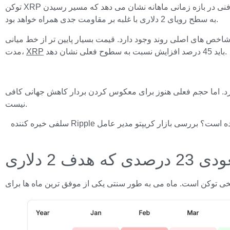
توکن XRP آخرین ماه بهار را با یک رالی محلی آغاز کرد و در روز اول 2.1% افزایش یافت. با وجود شروع مثبت و معاملات در حدود 1.39 دلار، نمودار فنی در بازه زمانی ماهانه نشان می دهد که مسیر رسیدن
به سطح رویای 2 دلاری با غلبه بر مقاومت جدی همراه خواهد بود.
ارد. قیمت بسیار پایین تر از خط میانی Bollinger Bands در 2.03 دلار است. برای بازگشت به این پایه میان
باید 45 درصد افزایش نسبت به سطوح فعلی نشان دهد.
XRP
مدت،
بالا وجود دارد. اما حجم فعلی هنوز برای معکوس کردن بردار کاهش جهانی کافی
نیست.
Mini Death Cross XRP نشان‌دهنده نزولی است، رونق Shiba Inu (SHIB) غم‌انگیز به نظر می‌رسد، آیا اتریوم (ETH) 2000 دلار بازیابی شده است؟ بررسی بازار کریپتو مدیر عامل Ripple سلفی خیره کننده