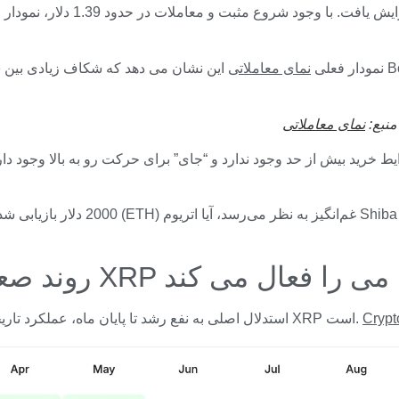
نمودار فعلی
نمای معاملاتی
این نشان می دهد که شکاف زیادی بین شاخص های اصلی روند وجود د
نمای معاملاتی
 تأیید می کند که شرایط خرید بیش از حد وجود ندارد و “جای” برای حرکت رو به 
ی 23 درصدی که هدف 2 دلاری XRP ماه می را فعال می کند
Cryp
استدلال اصلی به نفع رشد تا پایان ماه، عملکرد تاریخی توکن است. ماه می به طور سنتی یکی از موفق ترین ماه ها برای XRP است.