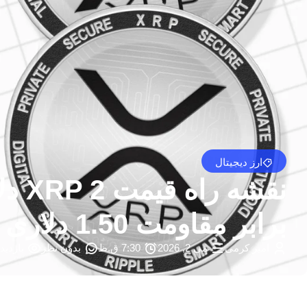
ارز دیجیتال
برابر مقاومت 1.50 دلاری – U.Today
امیر کرمی
می 2, 2026
7:30 ق.ظ
بدون نظر
بازدید: 3