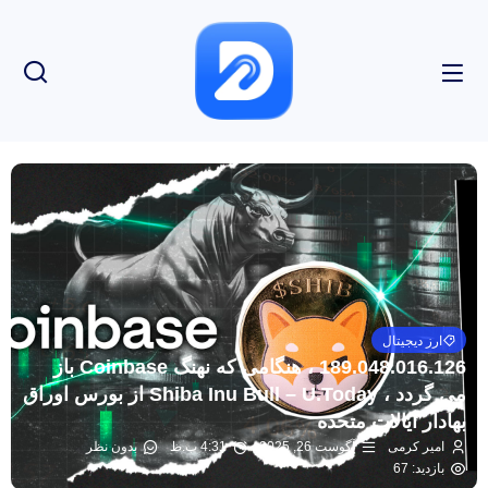
ارز دیجیتال
189.048.016.126 ، هنگامی که نهنگ Coinbase باز
می گردد ، Shiba Inu Bull – U.Today از بورس اوراق
بهادار ایالات متحده
امیر کرمی
آگوست 26, 2025
4:31 ب.ظ
بدون نظر
بازدید: 67