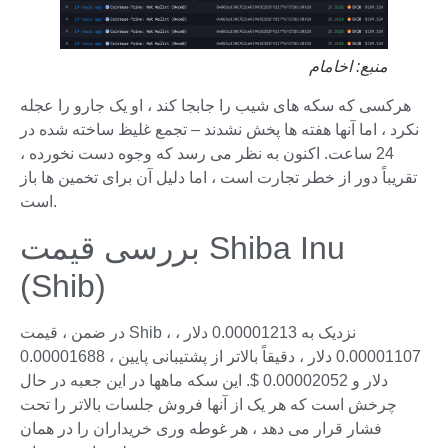
منبع:
اخامام
هرکسی که سکه های شیب را جابجا کند ، او یک جارو را عجله
نکرد ، اما آنها هفته ها پخش نشدند – تجمع غلیظ ساخته شده در
24 ساعت. اکنون به نظر می رسد که وجوه دست نخورده ،
تقریباً دور از خطر تجارت است ، اما دلیل آن برای تخمین ها باز
است.
بررسی قیمت Shiba Inu
(Shib)
در ضمن ، قیمت Shib ، نزدیک به 0.00001213 دلار ،
0.00001107 دلار ، دقیقاً بالاتر از پشتیبانی پایین ، 0.00001688
دلار و 0.00002052 $. این سکه ماهها در این جعبه در حال
چرخش است که هر یک از آنها فروش جلسات بالاتر را تحت
فشار قرار می دهد ، هر غوطه وری خریداران را در همان