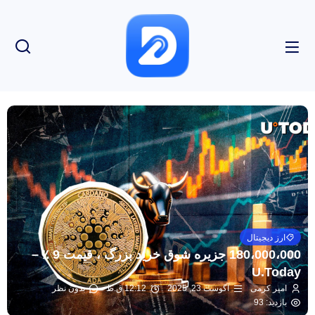
ارز دیجیتال
180،000،000 جزیره شوق خرید بزرگ ، قیمت 9 ٪ –
U.Today
امیر کرمی
آگوست 23, 2025
12:12 ق.ظ
بدون نظر
بازدید: 93