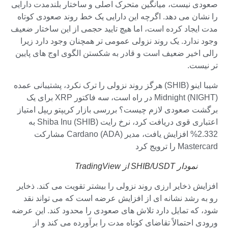
صعودی نیست، میانگین متحرک اصلی و ساختار بلندمدت دارایی
را نشان می دهد. اگرچه این دارایی یک خط روند صعودی کوتاه
مدت ایجاد کرده است، اما هیچ تایید حجمی از این ساختار ضعیف
وجود ندارد. یک روند نزولی عمومی تر همچنان وجود دارد زیرا
رالی اخیر ضعیف است و قادر به شکستن الگوی اوج های پایین
تر نیست.
شیبا اینو (SHIB) هرگز روند نزولی را ترک نکرد، پشتیبانی عمده
Midnight (NIGHT) در راه است، سه فاکتور XRP برای یک
برگشت صعودی لازم چیست؟ بررسی بازار کریپتو ریپل امتیاز
اعتباری قوی دریافت کرد، نرخ رایت Shiba Inu (SHIB) به
2.332% افزایش یافت، مدیر Cardano (ADA) مشارکت
Mastercard را ترویج کرد
نمودار SHIB/USDT از TradingView
افزایش ذخایر ارزی روند نزولی را بیشتر تقویت می کند. ذخایر
رو به رشد نشانه ای از افزایش عرضه است که می تواند نقد
شود، که تمایل دارد تلاش های صعودی را محدود کند. این عرضه
ورودی احتمالاً تقاضای کوتاه مدت را برآورده می کند و از