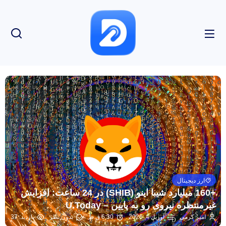
ارز دیجیتال
+160 میلیارد شیبا اینو (SHIB) در 24 ساعت: افزایش
غیرمنتظره نیروی رو به پایین – U.Today
امیر کرمی
آوریل 4, 2026
6:30 ق.ظ
بدون نظر
بازدید: 37