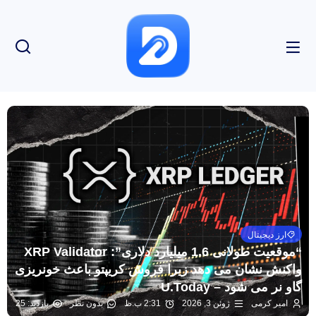
ارز دیجیتال
“موقعیت طولانی 1.6 میلیارد دلاری”: XRP Validator
واکنش نشان می دهد زیرا فروش کریپتو باعث خونریزی
گاو نر می شود – U.Today
امیر کرمی
ژوئن 3, 2026
2:31 ب.ظ
بدون نظر
بازدید: 25