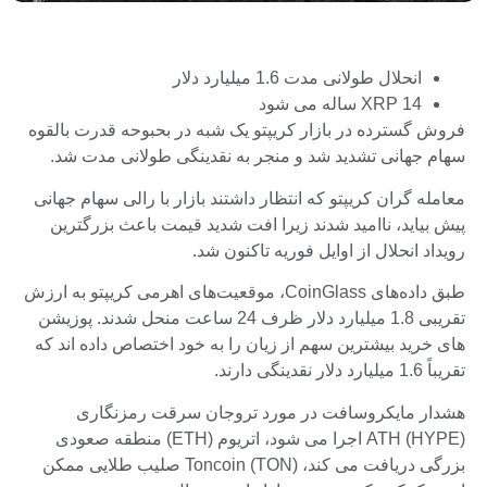
انحلال طولانی مدت 1.6 میلیارد دلار
XRP 14 ساله می شود
فروش گسترده در بازار کریپتو یک شبه در بحبوحه قدرت بالقوه
سهام جهانی تشدید شد و منجر به نقدینگی طولانی مدت شد.
معامله گران کریپتو که انتظار داشتند بازار با رالی سهام جهانی
پیش بیاید، ناامید شدند زیرا افت شدید قیمت باعث بزرگترین
رویداد انحلال از اوایل فوریه تاکنون شد.
طبق داده‌های CoinGlass، موقعیت‌های اهرمی کریپتو به ارزش
تقریبی 1.8 میلیارد دلار ظرف 24 ساعت منحل شدند. پوزیشن
های خرید بیشترین سهم از زیان را به خود اختصاص داده اند که
تقریباً 1.6 میلیارد دلار نقدینگی دارند.
هشدار مایکروسافت در مورد تروجان سرقت رمزنگاری
(HYPE) ATH اجرا می شود، اتریوم (ETH) منطقه صعودی
بزرگی دریافت می کند، Toncoin (TON) صلیب طلایی ممکن