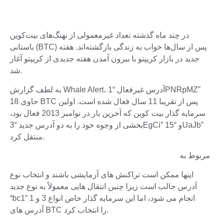
در چند ماه گذشته تعداد غیرمعمولی از نهنگ‌های بیت‌کوین
باستانی (BTC) پس از سال‌ها خواب به زندگی بازگشته‌اند. هفته
جدید در بازار کریپتو با بیرون آمدن هفته جدیدی از کریپتو آغاز
شد.
به لطف گزارش Whale Alert، آدرس غیرفعال “1PNRpMZ”
حاوی 18 BTC پس از تقریبا 11 سال فعال شده است. اولین
سرمایه گذار بیت کوین که آخرین بار در نوامبر 2013 فعال بود،
بخشی از وجوه خود را به دو آدرس جدید “3EgCi” و “15UaJb”
منتقل کرد.
مربوط به
اینها ممکن است تراکنش های آزمایشی باشند و انتخاب نوع
آدرس جالب است زیرا چنین انتقال هایی معمولاً به نوع جدید
“bc1” انجام می شود، اما این سرمایه گذار خاص انواع 3 و 1
آدرس های BTC را انتخاب کرد.