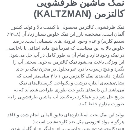
نمک ماشین ظرفشویی
کالتزمن (KALTZMAN)
نمک ظرفشویی کالتزمن محصولی با کیفیت بالا و تولید کشور
آلمان است. مشخصه بارز این نمک خلوص بسیار زیاد آن (۹۹٫۸٪
سدیم کلرید) و عدم وجود افزودنی‌های شیمیایی است. درصد
خلوص بالا به این معناست که تقریباً هیچ ماده اضافی یا ناخالصی
در نمک وجود ندارد و تمام آن به طور کامل در آب حل می‌شود.
این ویژگی باعث می‌شود نمک کالتزمن به‌خوبی سختی آب را
بگیرد و هیچ رسوب یا ذره غیرمحلول در مخزن نمک بر جای
نگذارد. دانه‌بندی نمک کالتزمن بین ۱ تا ۴ میلی‌متر است که
نشان‌دهنده‌ی اندازه درشت و یکنواخت کریستال‌های نمک
می‌باشد. این دانه‌های یکنواخت طوری طراحی شده‌اند که به
تدریج حل شوند و عملکرد نرم‌کننده آب ماشین ظرفشویی را به
صورت مداوم حفظ کنند.
تولید این نمک تحت استانداردهای دقیق آلمانی انجام شده و فاقد
هرگونه مواد افزودنی مثل ضد کلوخه‌شدن است (
«ضدکلوخه‌شدن» یعنی خاصیتی برای جلوگیری از گلوله شدن