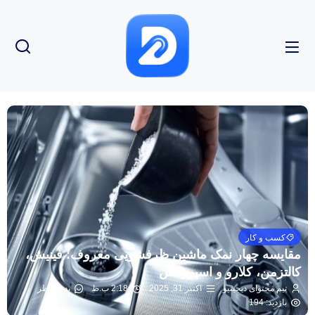
کسب و کار
مقایسه چهار نمک ماشین ظرفشویی معروف: فینیش،
کالتزمن، کلارو و اسپروکس
تیم محتوای دیجیتیو
اکتبر 31, 2025
2:18 ب.ظ
بدون نظر
بازدید: 194