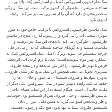
نمک ظرفشویی اسپروکس که با نام اسپارکس (Sparx) نیز
شناخته می‌شود، محصولی از کشور ترکیه است. این نمک ویژگی
منحصربه‌فردی دارد که آن را از سایرین متمایز می‌کند: رایحه
لیموی تازه
نمک ماشین ظرفشویی اسپروکس با ترکیب خاص خود به طور
موثری سختی آب را می‌گیرد و از رسوب‌گذاری املاح در ماشین
ظرفشویی جلوگیری می‌کند. دانه‌های این نمک نیز درشت و
یکدست هستند و به گونه‌ای ساخته شده‌اند که به آرامی در طی
چرخه شستشو حل شوند. ویژگی اصلی نمک اسپروکس کمک به
عملکرد بهتر مواد شوینده است؛ یعنی با نرم کردن آب، اثربخشی
قرص یا پودر ظرفشویی را افزایش می‌دهد و در نتیجه ظروف
تمیزتری تحویل می‌دهد. همچنین این نمک مانع کدر شدن ظروف،
به‌ویژه لیوان‌ها و ظروف شیشه‌ای، می‌شود و جلای آن‌ها را
حفظ می‌کند. رایحه دلپذیر لیمو در نمک اسپروکس، یکی دیگر از
نکات جالب آن است. هنگام استفاده از این نمک، فضای داخل
ماشین ظرفشویی و حتی ظروف پس از شستشو بوی خوشایند
و طراوت‌بخش لیمو می‌گیرد. به همین دلیل، پس از پایان
شستشو، ظروف شما نه تنها بدون هیچ لکه و رسوبی هستند،